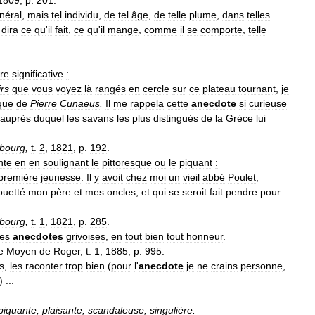
néral
,
mais
tel
individu
,
de
tel
âge
,
de
telle
plume
,
dans
telles
dira
ce
qu
'
il
fait
,
ce
qu
'
il
mange
,
comme
il
se
comporte
,
telle
tre
significative
:
irs
que
vous
voyez
là
rangés
en
cercle
sur
ce
plateau
tournant
,
je
que
de
Pierre
Cunaeus
.
Il
me
rappela
cette
anecdote
si
curieuse
auprès
duquel
les
savans
les
plus
distingués
de
la
Grèce
lui
sbourg
,
t
.
2
,
1821
,
p
.
192
.
nte
en
en
soulignant
le
pittoresque
ou
le
piquant
:
première
jeunesse
.
Il
y
avoit
chez
moi
un
vieil
abbé
Poulet
,
ouetté
mon
père
et
mes
oncles
,
et
qui
se
seroit
fait
pendre
pour
sbourg
,
t
.
1
,
1821
,
p
.
285
.
les
anecdotes
grivoises
,
en
tout
bien
tout
honneur
.
e
Moyen
de
Roger
,
t
.
1
,
1885
,
p
.
995
.
es
,
les
raconter
trop
bien
(
pour
l
'
anecdote
je
ne
crains
personne
,
) ...
piquante
,
plaisante
,
scandaleuse
,
singulière
.