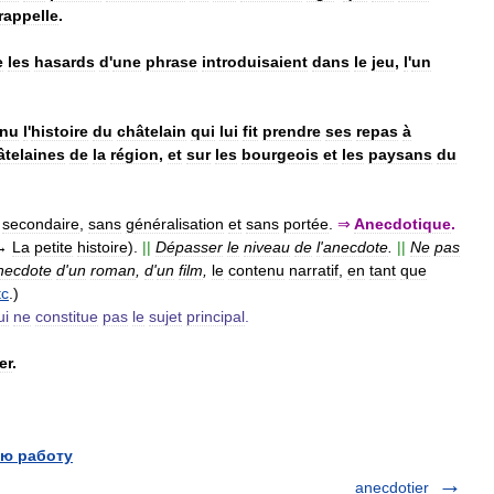
rappelle
.
e
les
hasards
d
'
une
phrase
introduisaient
dans
le
jeu
,
l
'
un
enu
l
'
histoire
du
châtelain
qui
lui
fit
prendre
ses
repas
à
âtelaines
de
la
région
,
et
sur
les
bourgeois
et
les
paysans
du
secondaire
,
sans
généralisation
et
sans
portée
.
⇒
Anecdotique
.
→
La
petite
histoire
).
||
Dépasser
le
niveau
de
l
'
anecdote
.
||
Ne
pas
necdote
d
'
un
roman
,
d
'
un
film
,
le
contenu
narratif
,
en
tant
que
tc
.)
ui
ne
constitue
pas
le
sujet
principal
.
er
.
ю работу
anecdotier