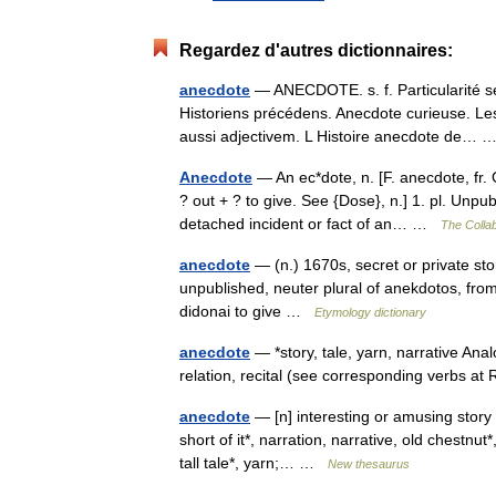
Regardez d'autres dictionnaires:
anecdote
— ANECDOTE. s. f. Particularité se
Historiens précédens. Anecdote curieuse. Les
aussi adjectivem. L Histoire anecdote de…
Anecdote
— An ec*dote, n. [F. anecdote, fr. G
? out + ? to give. See {Dose}, n.] 1. pl. Unpu
detached incident or fact of an… …
The Collab
anecdote
— (n.) 1670s, secret or private sto
unpublished, neuter plural of anekdotos, from
didonai to give …
Etymology dictionary
anecdote
— *story, tale, yarn, narrative Ana
relation, recital (see corresponding verbs
anecdote
— [n] interesting or amusing story c
short of it*, narration, narrative, old chestnut*,
tall tale*, yarn;… …
New thesaurus