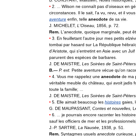
•
2
. ...
Wilson
ne
connaît
pas
d
'
oiseaux
en
gé
circonstances
.
Il
le
sait
,
l
'
a
vu
,
revu
,
et
il
vous
aventure
enfin
,
telle
anecdote
de
sa
vie
.
J
.
MICHELET
,
L
'
Oiseau
,
1856
,
p
.
72
.
Rem
.
L
'
anecdote
,
quoique
marginale
,
peut
ê
•
3
.
En
feuilletant
l
'
autre
jour
mes
petits
elzév
tombai
par
hasard
sur
La
République
hébraï
d
'
Aristote
,
qui
s
'
entretint
en
Asie
avec
un
Juif
parurent
des
espèces
de
barbares
.
J
.
DE
MAISTRE
,
Les
Soirées
de
Saint
-
Péter
B
.—
P
.
ext
.
Petite
aventure
vécue
qu
'
on
raco
•
4
.
Vous
me
rappelez
une
anecdote
de
ma
véritable
meuble
du
château
,
qui
avoit
jadis
f
toute
la
famille
; ...
J
.
DE
MAISTRE
,
Les
Soirées
de
Saint
-
Péter
•
5
.
Elle
aimait
beaucoup
les
histoires
gaies
,
G
.
DE
MAUPASSANT
,
Contes
et
nouvelles
,
L
•
6
. ...
je
pourrais
encore
raconter
les
histoir
sauf
les
officiers
de
mer
et
les
professionnels
J
.-
P
.
SARTRE
,
La
Nausée
,
1938
,
p
.
51
.
Rem
.
Syntagmes
usuels
anecdote
curieuse
,