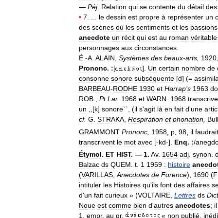
—
Péj
.
Relation
qui
se
contente
du
détail
des
•
7
. ...
le
dessin
est
propre
à
représenter
un
des
scènes
où
les
sentiments
et
les
passions
anecdote
un
récit
qui
est
au
roman
véritable
personnages
aux
circonstances
.
É
.-
A
.
ALAIN
,
Systèmes
des
beaux
-
arts
,
1920
Prononc
.
:
[
].
Un
certain
nombre
de
consonne
sonore
subséquente
[
d
] (=
assimil
BARBEAU
-
RODHE
1930
et
Harrap
'
s
1963
do
ROB
.,
Pt
Lar
.
1968
et
WARN
.
1968
transcrive
un
,,[
k
]
sonore
``, (
il
s
'
agit
là
en
fait
d
'
une
arti
cf
.
G
.
STRAKA
,
Respiration
et
phonation
,
Bul
GRAMMONT
Prononc
.
1958
,
p
.
98
,
il
faudrai
transcrivent
le
mot
avec
[-
kd
-].
Enq
.
:
/
anegd
Étymol
.
ET
HIST
. —
1
.
Av
.
1654
adj
.
synon
.
Balzac
ds
QUEM
.
t
.
1
1959
:
histoire
anecdo
(
VARILLAS
,
Anecdotes
de
Forence
);
1690
(
F
intituler
les
Histoires
qu
'
ils
font
des
affaires
se
d
'
un
fait
curieux
» (
VOLTAIRE
,
Lettres
ds
Dic
Noue
est
comme
bien
d
'
autres
anecdotes
;
il
1
.
empr
.
au
gr
.
«
non
publié
,
inédi