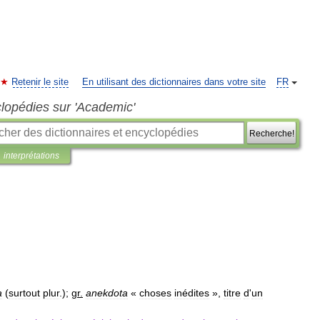
Retenir le site
En utilisant des dictionnaires dans votre site
FR
clopédies sur 'Academic'
Recherche!
interprétations
a
(
surtout
plur
.);
gr
.
anekdota
«
choses
inédites
»,
titre
d
'
un