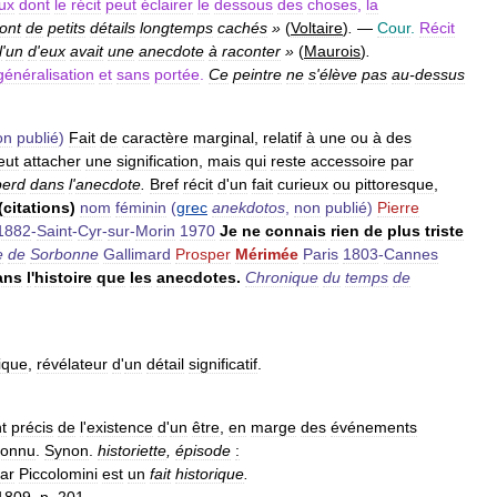
ux
dont
le
récit
peut
éclairer
le
dessous
des
choses
,
la
ont
de
petits
détails
longtemps
cachés
»
(
Voltaire
)
.
—
Cour
.
Récit
l
'
un
d
'
eux
avait
une
anecdote
à
raconter
»
(
Maurois
)
.
généralisation
et
sans
portée
.
Ce
peintre
ne
s
'
élève
pas
au
-
dessus
on
publié
)
Fait
de
caractère
marginal
,
relatif
à
une
ou
à
des
eut
attacher
une
signification
,
mais
qui
reste
accessoire
par
perd
dans
l
'
anecdote
.
Bref
récit
d
'
un
fait
curieux
ou
pittoresque
,
(
citations
)
nom
féminin
(
grec
anekdotos
,
non
publié
)
Pierre
1882
-
Saint
-
Cyr
-
sur
-
Morin
1970
Je
ne
connais
rien
de
plus
triste
e
de
Sorbonne
Gallimard
Prosper
Mérimée
Paris
1803
-
Cannes
ans
l
'
histoire
que
les
anecdotes
.
Chronique
du
temps
de
rique
,
révélateur
d
'
un
détail
significatif
.
t
précis
de
l
'
existence
d
'
un
être
,
en
marge
des
événements
connu
.
Synon
.
historiette
,
épisode
:
ar
Piccolomini
est
un
fait
historique
.
1809
,
p
.
201
.