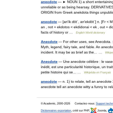
anecdote
— ► NOUN 1) a short entertaining 
unreliable or as being hearsay. DERIVATIVES
ORIGIN from Greek anekdota things unpub
anecdote
— [an′ik dōt΄, an′ekdōt΄] n. [Fr <
an , not + ekdotos < ekdidonai < ek , out + did
facts of history or …
English World dictionary
Anecdote
— For other uses, see Anecdota. : 
Myth, legend, fairy tale, and fable. An anecdo
incident. It may be as brief as the… …
Wikipe
Anecdote
— Une anecdote célèbre : le vase d
inédit, est une particularité historique, un t
petite histoire qui se… …
Wikipédia en Français
anecdote
— n. 1) to relate, tell an anecdote 2
anecdote tell an anecdote witty a funny to 
© Academic, 2000-2026
Contactez-nous:
Support techn
Dictionnaires exportation
, créé sur PHP,
Joomla,